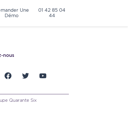
mander Une
01 42 85 04
Démo
44
z-nous
din
facebook
twitter
youtube
upe Quarante Six